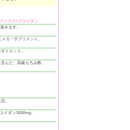
ビフィズス+フコイダン
ま届きます。
たメガ・サプリメント。
いダイエット。
に含んだ、高級もろみ酢。
生活。
イダン3000mg。
。