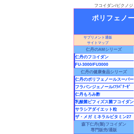
フコイダン/ピクノジ
ポリフェノー
サプリメント通販
サイトマップ
仁丹のAMシリーズ
仁丹のフコイダン
FU-3000/FU3000
仁丹の健康食品シリーズ
仁丹のポリフェノールスーパー
フラバンジェノール/ﾌﾗﾊﾞﾅｰｾﾞ
仁丹もろみ酢
乳酸菌ビフィズス菌フコイダン
サラシアダイエット粒
ザ・メガ ミネラルビタミン27
森下仁丹(製)フコイダン
専門販売/通販