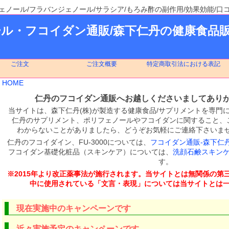
ェノール/フラバンジェノール/サラシア/もろみ酢の副作用/効果効能/口
ル・フコイダン通販/森下仁丹の健康食品
ご注文
ご注文概要
特定商取引法における表記
HOME
仁丹のフコイダン通販
へお越しくださいましてあり
当サイトは
、森下仁丹(株)が製造する健康食品/サプリメントを専門
仁丹のサプリメント、ポリフェノールやフコイダンに関すること、
わからないことがありましたら、どうぞお気軽にご連絡下さいませ
仁丹のフコイダイン、FU-3000については、
フコイダン通販-森下仁
フコイダン基礎化粧品（スキンケア）については、
洗顔石鹸スキン
す。
※2015年より改正薬事法が施行されます。当サイトとは無関係の第
中に使用されている「文言・表現」については当サイトとは
現在実施中のキャンペーンです
近々実施予定のキャンペーンです