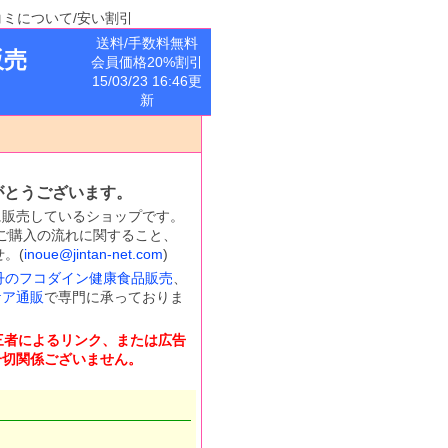
コミについて/安い割引
送料/手数料無料
販売
会員価格20%割引
15/03/23 16:46更
新
がとうございます。
に販売しているショップです。
ご購入の流れに関すること、
。(
inoue@jintan-net.com
)
丹のフコダイン健康食品販売
、
ケア通販
で専門に承っておりま
三者によるリンク、または広告
一切関係ございません。