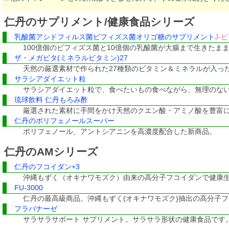
仁丹のサプリメント/健康食品シリーズ
乳酸菌アシドフィルス菌ビフィズス菌オリゴ糖のサプリメント
J-
100億個のビフィズス菌と10億個の乳酸菌が大腸まで生きたま
ザ・メガビタ(ミネラルビタミン)27
天然の厳選素材で作られた27種類のビタミン＆ミネラルが入っ
サラシアダイエット粒
サラシアダイエット粒で、食べたいもの食べながら、無理のな
琉球飲料 仁丹もろみ酢
厳選された素材に手間をかけ天然のクエン酸・アミノ酸を豊富
仁丹のポリフェノールスーパー
ポリフェノール、アントシアニンを高濃度配合した新商品。
仁丹のAMシリーズ
仁丹のフコイダン+3
沖縄もずく（オキナワモズク）由来の高分子フコイダンで健康
FU-3000
仁丹の最高級商品。沖縄もずく(オキナワモズク)抽出の高分子フコ
フラバナーゼ
サラサラサポート サプリメント。サラサラ形状の健康食品です