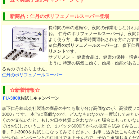
新商品：仁丹のポリフェノールスーパー登場
長時間の車の運転や、夜間の作業をしなけれ
ね。 仁丹のポリフェノールスーパーは、夜間
よく使う方、車を長時間運転される方におす
※
仁丹のポリフェノールスーパー
は、森下仁
リメント
です。
サプリメント=健康食品は、健康の保持・増進
ように 特定の病気に効く、効果・効能がある
るものではありません。
仁丹のポリフェノールスーパー
☆新着情報☆
FU-3000
お試しキャンペーン
森下仁丹株式会社製造の商品の中でも取り分け高価なのが、高濃度フコ
3000」です。 本当に高価なので、どんなものなのか一度試してみた
くのお支払いだと、もしお口や体質に合わなかった場合にもったいない
ではお試しということで、１パック6000円からの販売を試みてみる
非、FU-3000をお試しになってみてください。お申し込みはこちらから
※他のキャンペーンとの併用はできませんので、予めご承知おきくだ