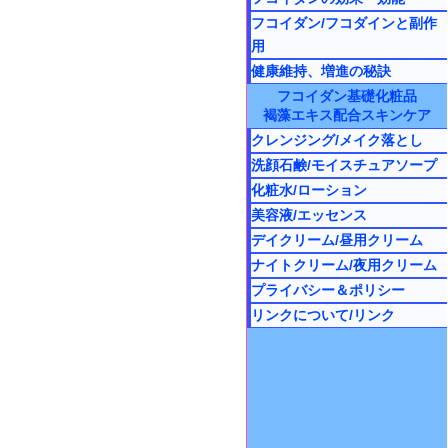
フコイダン/フコダインと副作
用
健康維持、増進の秘訣
フコイダン基礎化粧品
褐藻エキス配合スキンケア
クレンジング/メイク落とし
洗顔石鹸/モイスチュアソープ
化粧水/ローション
美容液/エッセンス
デイクリーム/昼用クリーム
ナイトクリーム/夜用クリーム
プライバシー＆ポリシー
リンクについて/リンク