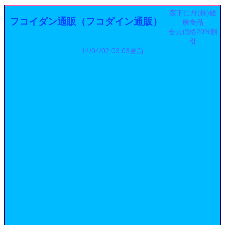
森下仁丹(株)健
フコイダン通販（フコダイン通販）
康食品
会員価格20%割
引
14/04/02 03:03更新