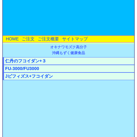
HOME
ご注文
ご注文概要
サイトマップ
オキナワモズク高分子
沖縄もずく健康食品
仁丹のフコイダン+３
FU-3000/FU3000
Jビフィズス+フコイダン