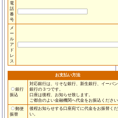
電
話
番
号
メ
ー
ル
ア
ド
レ
ス
お支払い方法
対応銀行は、りそな銀行、新生銀行、イーバン
銀行
銀行の３つです。
振込
口座は後程、お知らせ致します。
ご都合のよい金融機関へ代金をお振込ください
後程お知らせする口座宛てに代金をお振替くだ
郵便
い。
振替