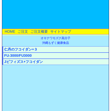
HOME
ご注文
ご注文概要
サイトマップ
オキナワモズク高分子
沖縄もずく健康食品
仁丹のフコイダン+３
FU-3000/FU3000
Jビフィズス+フコイダン