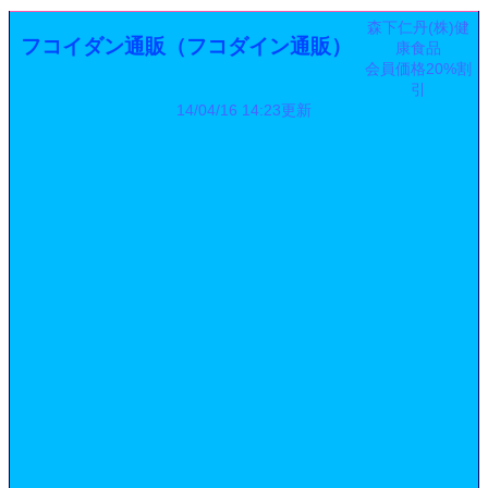
森下仁丹(株)健
フコイダン通販（フコダイン通販）
康食品
会員価格20%割
引
14/04/16 14:23更新