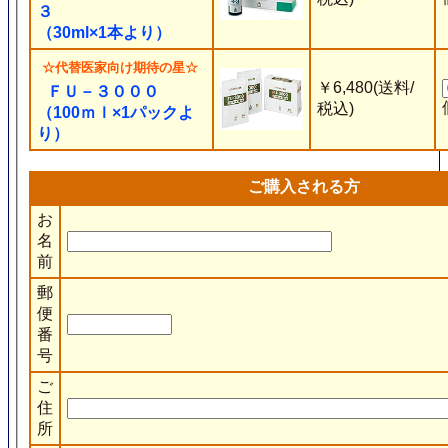
３
（30ml×1本より）
☆代替医家向け期待の星☆
￥6,480(送料/
ＦＵ－３０００
税込)
（100ｍｌ×1パックよ
り）
ご購入される方
お
名
前
郵
便
番
号
ご
住
所