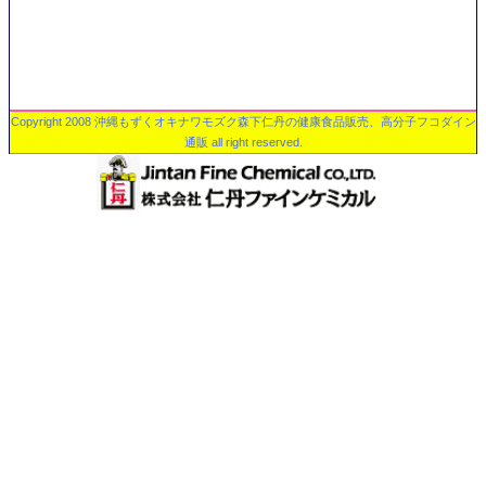
Copyright 2008 沖縄もずくオキナワモズク森下仁丹の健康食品販売、高分子フコダイン
通販 all right reserved.