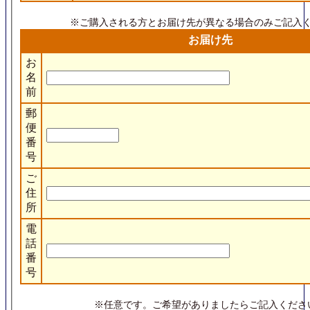
※ご購入される方とお届け先が異なる場合のみご記入
お届け先
お
名
前
郵
便
番
号
ご
住
所
電
話
番
号
※任意です。ご希望がありましたらご記入くださ